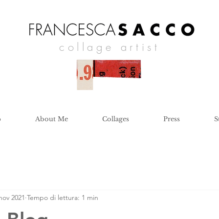
collage artist
p
About Me
Collages
Press
S
nov 2021
Tempo di lettura: 1 min