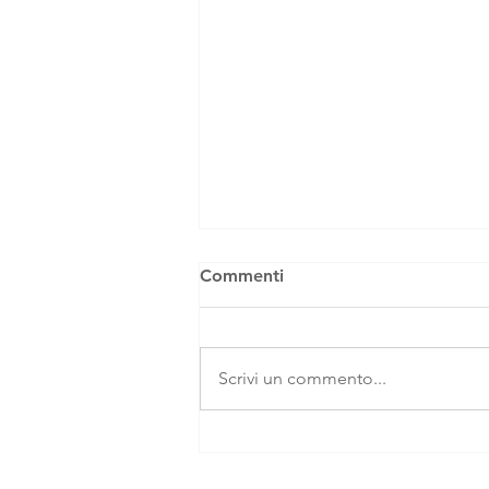
Commenti
Scrivi un commento...
"Genova, Collage Letterario
Della Città" - Libro Illustrato