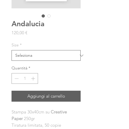
Andalucia
Prezzo
120,00 €
Size
*
Quantità
*
Aggiungi al carrello
Stampa 30x40cm su
Creative
Paper
250gr
Tiratura limitata, 50 copie