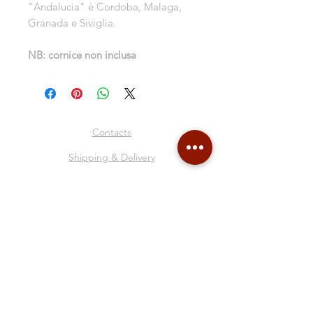
"Andalucia" è Cordoba, Malaga,
Granada e Siviglia.
NB: cornice non inclusa
Contacts
Shipping & Delivery
Return Policy
Store Policy
About Me
Collages
Blog