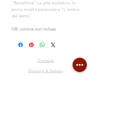
"Barcellona" La gita scolastica, la
prima mostra personale e "L'ombra
del Vento".
NB: cornice non inclusa
Contacts
Shipping & Delivery
Return Policy
Store Policy
About Me
Collages
Blog