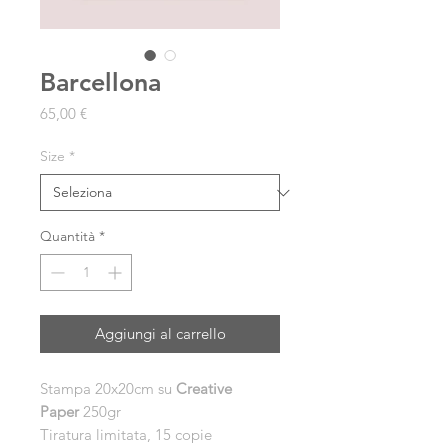
Barcellona
Prezzo
65,00 €
Size
*
Quantità
*
Aggiungi al carrello
Stampa 20x20cm su
Creative
Paper
250gr
Tiratura limitata, 15 copie