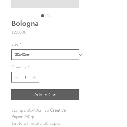
Bologna
Price
120,00€
Size
*
Quantity
*
Add to Cart
Stampa 30x40cm su
Creative
Paper
250gr
Tiratura limitata, 30 copie