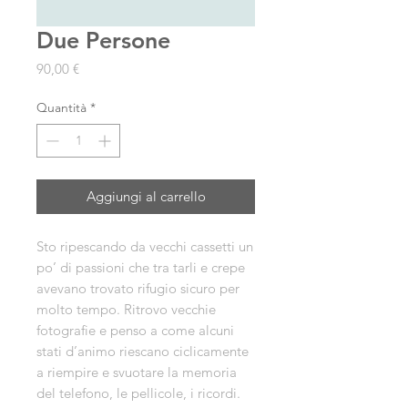
Due Persone
Prezzo
90,00 €
Quantità
*
Aggiungi al carrello
Sto ripescando da vecchi cassetti un
po’ di passioni che tra tarli e crepe
avevano trovato rifugio sicuro per
molto tempo. Ritrovo vecchie
fotografie e penso a come alcuni
stati d’animo riescano ciclicamente
a riempire e svuotare la memoria
del telefono, le pellicole, i ricordi.