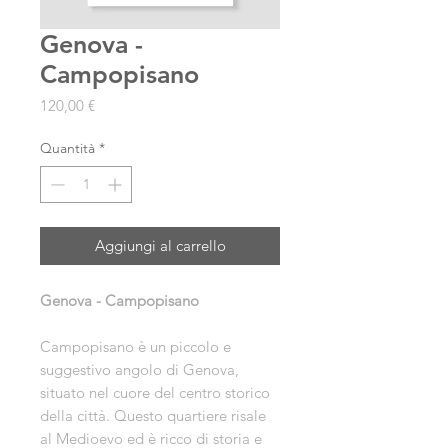
Genova -
Campopisano
Prezzo
120,00 €
Quantità
*
Aggiungi al carrello
Genova - Campopisano
Campopisano è un piccolo e
suggestivo angolo di Genova,
situato nel cuore del centro storico
della città. Questo quartiere risale
al Medioevo ed è ricco di storia e