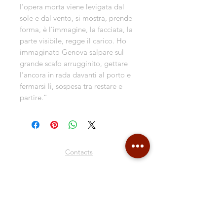
l’opera morta viene levigata dal
sole e dal vento, si mostra, prende
forma, è l’immagine, la facciata, la
parte visibile, regge il carico. Ho
immaginato Genova salpare sul
grande scafo arrugginito, gettare
l’ancora in rada davanti al porto e
fermarsi lì, sospesa tra restare e
partire.”
Contacts
Shipping & Delivery
Return Policy
Store Policy