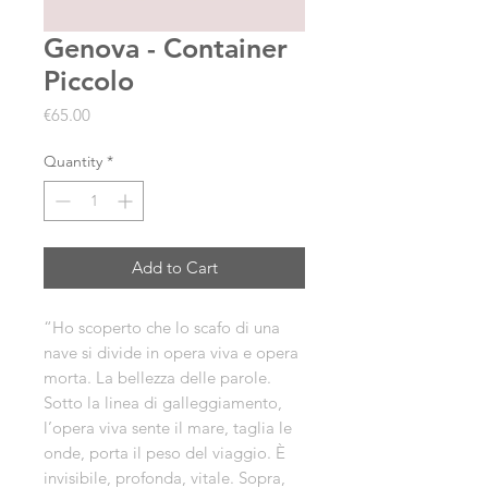
Genova - Container
Piccolo
Price
€65.00
Quantity
*
Add to Cart
“Ho scoperto che lo scafo di una
nave si divide in opera viva e opera
morta. La bellezza delle parole.
Sotto la linea di galleggiamento,
l’opera viva sente il mare, taglia le
onde, porta il peso del viaggio. È
invisibile, profonda, vitale. Sopra,