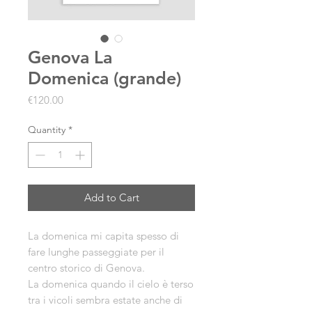
Genova La
Domenica (grande)
Price
€120.00
Quantity
*
Add to Cart
La domenica mi capita spesso di
fare lunghe passeggiate per il
centro storico di Genova.
La domenica quando il cielo è terso
tra i vicoli sembra estate anche di