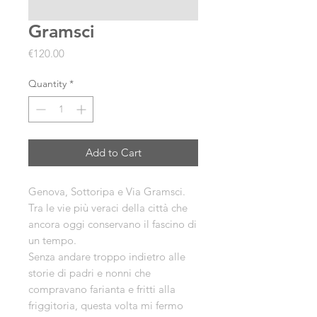
Gramsci
Price
€120.00
Quantity
*
Add to Cart
Genova, Sottoripa e Via Gramsci.
Tra le vie più veraci della città che
ancora oggi conservano il fascino di
un tempo.
Senza andare troppo indietro alle
storie di padri e nonni che
compravano farianta e fritti alla
friggitoria, questa volta mi fermo