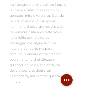
tra i bangla e forni arabi, tra i topi e
le insegne cinesi ma l'occhio ha
spostato mira e va più su. Guarda i
palazzi maestosi di cui spesso
nemmeno ci accorgiamo, si perde
nella minuziosità architettonica e
nella follia asimettrica del
paesaggio che segue la curva
naturale del porto ma pare
comunque andare dritta creando
così un alternarsi di altezze e
sproporzioni in cui annidarsi, da
dove affacciarsi, dietro cui
nascondersi, ma sempre guardando
il mare.
Serie Limitata di 50 copie, formato
30x40cm