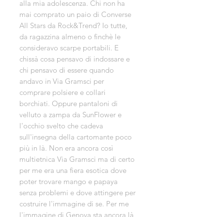
alla mia adolescenza. Chi non ha
mai comprato un paio di Converse
All Stars da Rock&Trend? Io tutte,
da ragazzina almeno o finchè le
consideravo scarpe portabili. E
chissà cosa pensavo di indossare e
chi pensavo di essere quando
andavo in Via Gramsci per
comprare polsiere e collari
borchiati. Oppure pantaloni di
velluto a zampa da SunFlower e
l'occhio svelto che cadeva
sull'insegna della cartomante poco
più in là. Non era ancora così
multietnica Via Gramsci ma di certo
per me era una fiera esotica dove
poter trovare mango e papaya
senza problemi e dove attingere per
costruire l'immagine di se. Per me
l'immagine di Genova sta ancora là,