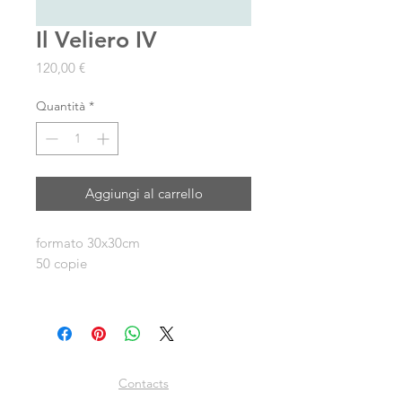
Il Veliero IV
Prezzo
120,00 €
Quantità
*
Aggiungi al carrello
formato 30x30cm
50 copie
Contacts