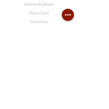
Shipping & Delivery
Return Policy
Store Policy
About Me
Collages
Blog
Gift Card
Follow Me
© 2025 by Francesca Sacco all rights reserved.
P.IVA
02310320995
- Via Ai Quattro Canti di
San Francesco, 50R - Genova - Italia