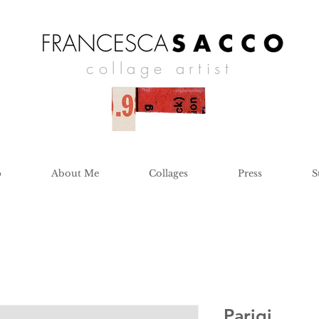
collage artist
p
About Me
Collages
Press
S
Parigi