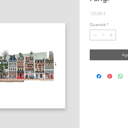
Prezzo
120,00 €
Quantità
*
Agg