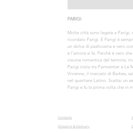
PARIGI
Molte città sono legate a Parigi, 
ricordato Parigi. E Parigi è semp
un dolce di pasticceria e vero co
e l’amore si fa. Perché è vero che
visione romantica del termine, m
Parigi inizia tra Parmentier e Le 
Vivienne, il mercato di Barbes, sa
nel quartiere Latino. Scattai un s
Parigi e fu la prima volta che in 
Contacts
Shipping & Delivery