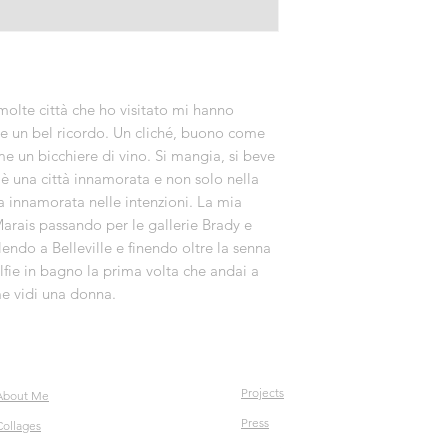
molte città che ho visitato mi hanno
re un bel ricordo. Un cliché, buono come
me un bicchiere di vino. Si mangia, si beve
 è una città innamorata e non solo nella
a innamorata nelle intenzioni. La mia
Marais passando per le gallerie Brady e
lendo a Belleville e finendo oltre la senna
elfie in bagno la prima volta che andai a
me vidi una donna.
Projects
About Me
Press
Collages