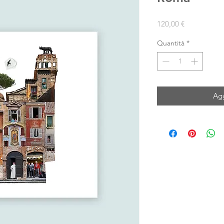
Prezzo
120,00 €
Quantità
*
Agg