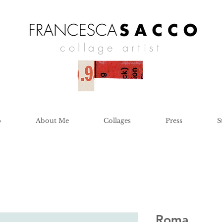
collage artist
p
About Me
Collages
Press
S
Roma