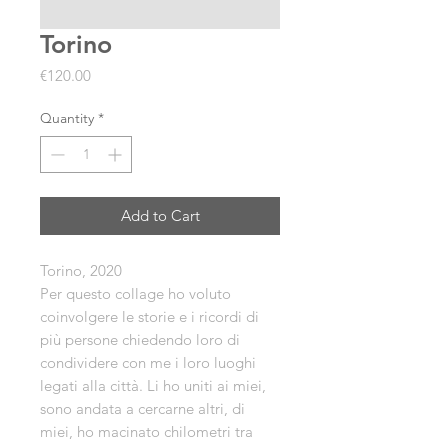
Torino
Price
€120.00
Quantity
*
Add to Cart
Torino, 2020
Per questo collage ho voluto
coinvolgere le storie e i ricordi di
più persone chiedendo loro di
condividere con me i loro luoghi
legati alla città. Li ho uniti ai miei,
sono andata a cercarne altri, di
miei, ho macinato chilometri tra