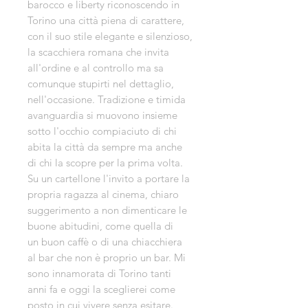
barocco e liberty riconoscendo in
Torino una città piena di carattere,
con il suo stile elegante e silenzioso,
la scacchiera romana che invita
all'ordine e al controllo ma sa
comunque stupirti nel dettaglio,
nell'occasione. Tradizione e timida
avanguardia si muovono insieme
sotto l'occhio compiaciuto di chi
abita la città da sempre ma anche
di chi la scopre per la prima volta.
Su un cartellone l'invito a portare la
propria ragazza al cinema, chiaro
suggerimento a non dimenticare le
buone abitudini, come quella di
un buon caffè o di una chiacchiera
al bar che non è proprio un bar. Mi
sono innamorata di Torino tanti
anni fa e oggi la sceglierei come
posto in cui vivere senza esitare.