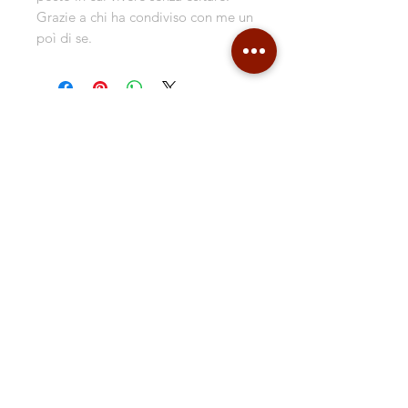
Grazie a chi ha condiviso con me un
poì di se.
Contacts
Shipping & Delivery
Return Policy
Store Policy
About Me
Collages
Blog
Gift Card
Follow Me